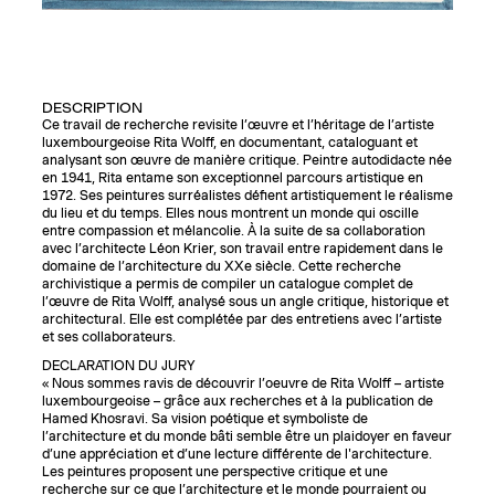
DESCRIPTION
Ce travail de recherche revisite l’œuvre et l’héritage de l’artiste
luxembourgeoise Rita Wolff, en documentant, cataloguant et
analysant son œuvre de manière critique. Peintre autodidacte née
en 1941, Rita entame son exceptionnel parcours artistique en
1972. Ses peintures surréalistes défient artistiquement le réalisme
du lieu et du temps. Elles nous montrent un monde qui oscille
entre compassion et mélancolie. À la suite de sa collaboration
avec l’architecte Léon Krier, son travail entre rapidement dans le
domaine de l’architecture du XXe siècle. Cette recherche
archivistique a permis de compiler un catalogue complet de
l’œuvre de Rita Wolff, analysé sous un angle critique, historique et
architectural. Elle est complétée par des entretiens avec l’artiste
et ses collaborateurs.
DECLARATION DU JURY
« Nous sommes ravis de découvrir lʼoeuvre de Rita Wolff – artiste
luxembourgeoise – grâce aux recherches et à la publication de
Hamed Khosravi. Sa vision poétique et symboliste de
lʼarchitecture et du monde bâti semble être un plaidoyer en faveur
d’une appréciation et d’une lecture différente de l'architecture.
Les peintures proposent une perspective critique et une
recherche sur ce que l’architecture et le monde pourraient ou