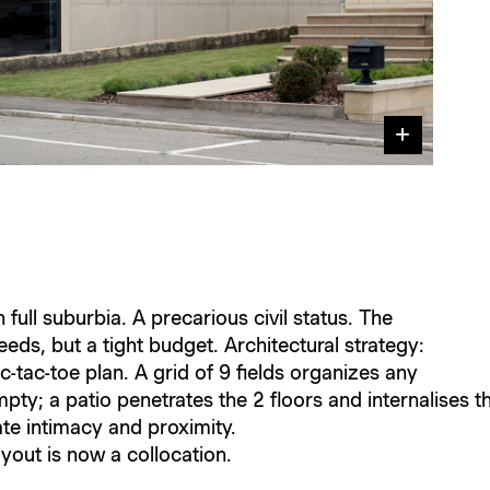
ull suburbia. A precarious civil status. The
eds, but a tight budget. Architectural strategy:
-tac-toe plan. A grid of 9 fields organizes any
pty; a patio penetrates the 2 floors and internalises t
te intimacy and proximity.
ayout is now a collocation.