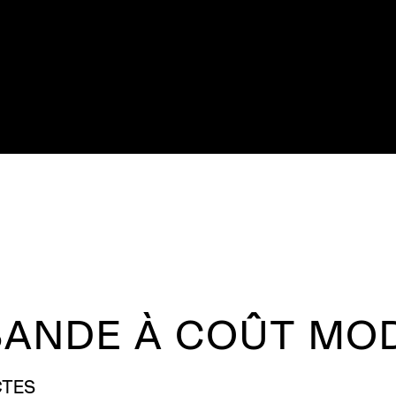
BANDE À COÛT MO
CTES